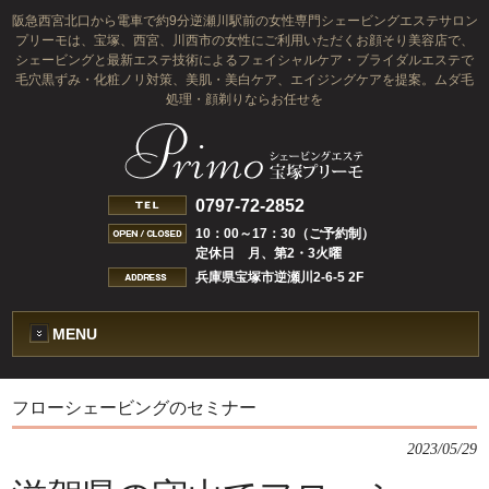
阪急西宮北口から電車で約9分逆瀬川駅前の女性専門シェービングエステサロン
プリーモは、宝塚、西宮、川西市の女性にご利用いただくお顔そり美容店で、
シェービングと最新エステ技術によるフェイシャルケア・ブライダルエステで
毛穴黒ずみ・化粧ノリ対策、美肌・美白ケア、エイジングケアを提案。ムダ毛
処理・顔剃りならお任せを
0797-72-2852
10：00～17：30（ご予約制）
定休日 月、第2・3火曜
兵庫県宝塚市逆瀬川2-6-5 2F
MENU
フローシェービングのセミナー
2023/05/29